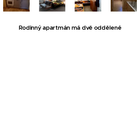
Rodinný apartmán má dvě oddělené
ložnice
pro 2 - 8 osob
Pohled na dům - vnitřní a venkovní posezení